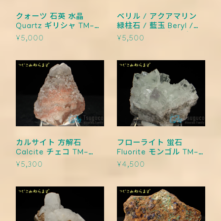
クォーツ 石英 水晶
ベリル / アクアマリン
Quartz ギリシャ TM-
緑柱石 / 藍玉 Beryl /
0016
Aquamarine ナミビア
¥5,000
¥5,500
TM-0015【レタパライ
ト可】
カルサイト 方解石
フローライト 蛍石
Calcite チェコ TM-
Fluorite モンゴル TM-
0014
0013
¥5,300
¥4,500