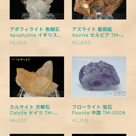
アポフィライト 魚眼石
アズライト 藍銅鉱
Apophyllite イギリス
Azurite セルビア TM-
TM-0012
0011
¥5,000
¥12,600
カルサイト 方解石
フローライト 蛍石
Calcite ドイツ TM-
Fluorite 中国 TM-0009
0010
¥8,000
¥2,300