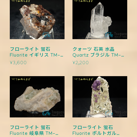
フローライト 蛍石
クォーツ 石英 水晶
Fluorite イギリス TM-
Quartz ブラジル TM-
0008
0007
¥3,600
¥2,200
フローライト 蛍石
フローライト 蛍石
Fluorite 岐阜県 TM-
Fluorite ポルトガル