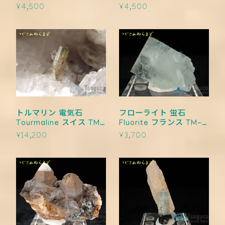
0019
¥4,500
¥4,500
トルマリン 電気石
フローライト 蛍石
Tourmaline スイス TM-
Fluorite フランス TM-
0018
0017
¥14,200
¥3,700