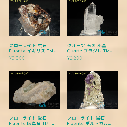
フローライト 蛍石
クォーツ 石英 水晶
Fluorite イギリス TM-
Quartz ブラジル TM-
0008
0007
¥3,600
¥2,200
フローライト 蛍石
フローライト 蛍石
Fluorite 岐阜県 TM-
Fluorite ポルトガル