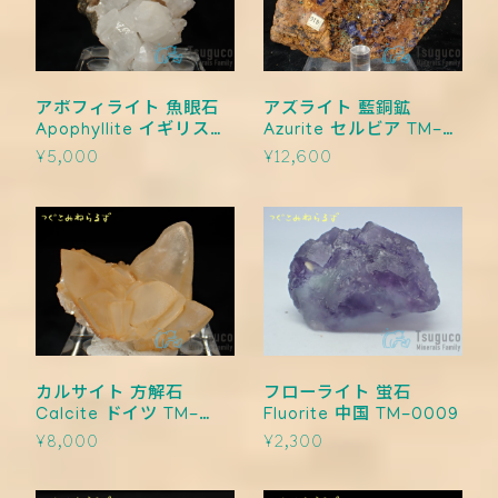
アポフィライト 魚眼石
アズライト 藍銅鉱
Apophyllite イギリス
Azurite セルビア TM-
TM-0012
0011
¥5,000
¥12,600
カルサイト 方解石
フローライト 蛍石
Calcite ドイツ TM-
Fluorite 中国 TM-0009
0010
¥8,000
¥2,300