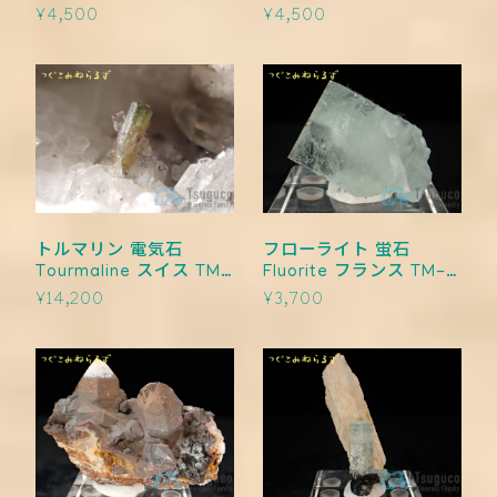
0019
¥4,500
¥4,500
トルマリン 電気石
フローライト 蛍石
Tourmaline スイス TM-
Fluorite フランス TM-
0018
0017
¥14,200
¥3,700