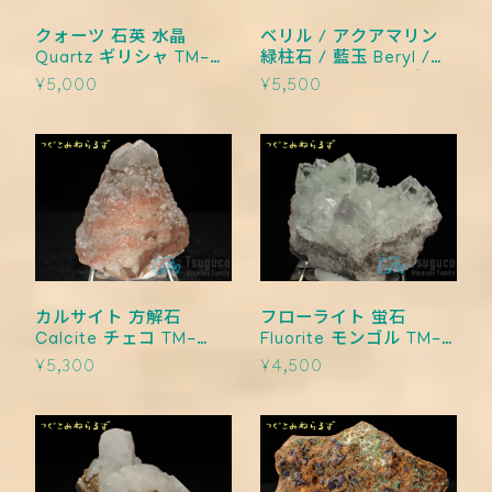
クォーツ 石英 水晶
ベリル / アクアマリン
Quartz ギリシャ TM-
緑柱石 / 藍玉 Beryl /
0016
Aquamarine ナミビア
¥5,000
¥5,500
TM-0015【レタパライ
ト可】
カルサイト 方解石
フローライト 蛍石
Calcite チェコ TM-
Fluorite モンゴル TM-
0014
0013
¥5,300
¥4,500