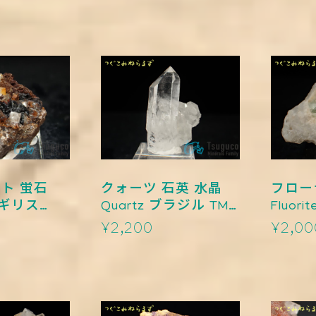
ト 蛍石
クォーツ 石英 水晶
フロー
Quartz ブラジル TM-
Fluorite 岐阜県 
0007
0006
¥2,200
¥2,00