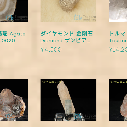
瑙 Agate
ダイヤモンド 金剛石
トルマ
0020
Diamond ザンビア
Tourm
TM-0019
TM-00
¥4,500
¥14,2