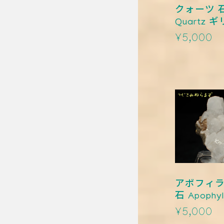
クォーツ 
Quartz 
0016
¥5,000
アポフィラ
石 Apophy
ス TM-001
¥5,000