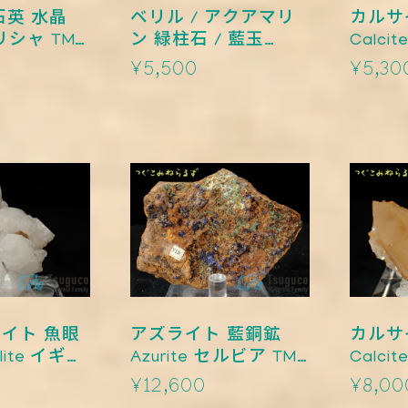
石英 水晶
ベリル / アクアマリ
カルサ
ギリシャ TM-
ン 緑柱石 / 藍玉
Calci
Beryl / Aquamarine
0014
¥5,500
¥5,30
ナミビア TM-
0015【レタパライト
可】
イト 魚眼
アズライト 藍銅鉱
カルサ
llite イギリ
Azurite セルビア TM-
Calci
2
0011
0010
¥12,600
¥8,00