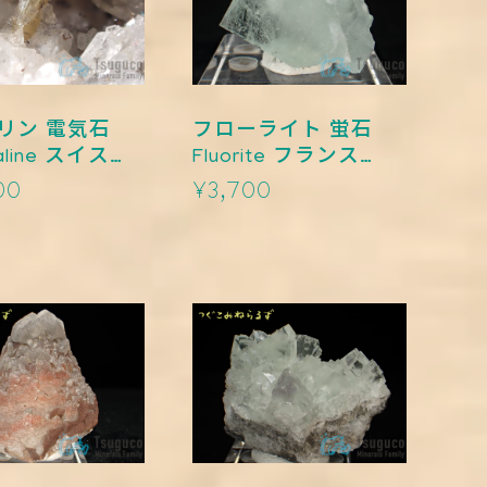
リン 電気石
フローライト 蛍石
aline スイス
Fluorite フランス
18
TM-0017
00
¥3,700