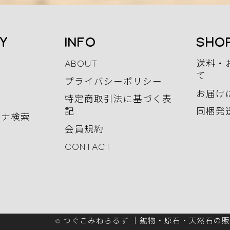
Y
INFO
SHOP
ABOUT
送料・
て
プライバシーポリシー
お届け
特定商取引法に基づく表
記
同梱発
カナ検索
会員規約
CONTACT
© つぐこみねらるず ｜鉱物・原石・天然石の販売 All R