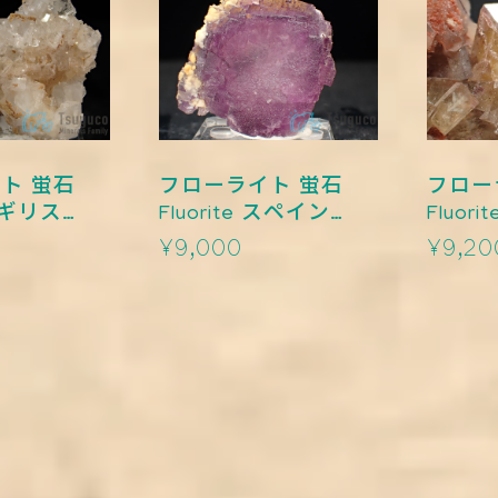
ト 蛍石
フローライト 蛍石
フロー
Fluorite スペイン
Fluorite チェコ 
TM-0003
0002
¥9,000
¥9,20