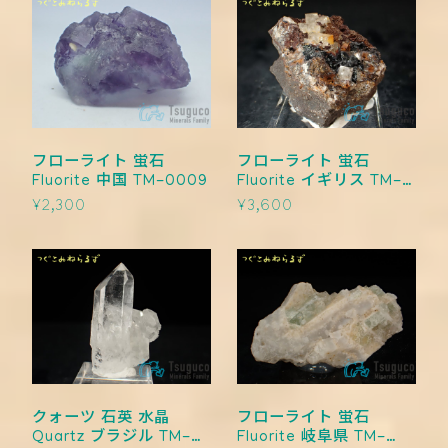
フローライト 蛍石
フローライト 蛍石
Fluorite 中国 TM-0009
Fluorite イギリス TM-
0008
¥2,300
¥3,600
クォーツ 石英 水晶
フローライト 蛍石
Quartz ブラジル TM-
Fluorite 岐阜県 TM-