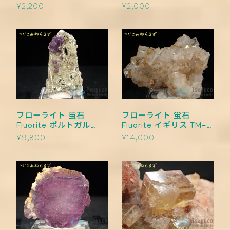
0007
0006
¥2,200
¥2,000
フローライト 蛍石
フローライト 蛍石
Fluorite ポルトガル
Fluorite イギリス TM-
TM-0005
0004
¥9,800
¥14,000