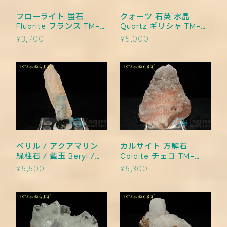
フローライト 蛍石
クォーツ 石英 水晶
Fluorite フランス TM-
Quartz ギリシャ TM-
0017
0016
¥3,700
¥5,000
ベリル / アクアマリン
カルサイト 方解石
緑柱石 / 藍玉 Beryl /
Calcite チェコ TM-
Aquamarine ナミビア
0014
¥5,500
¥5,300
TM-0015【レタパライ
ト可】