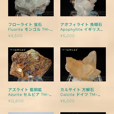
フローライト 蛍石
アポフィライト 魚眼石
Fluorite モンゴル TM-
Apophyllite イギリス
0013
TM-0012
¥4,500
¥5,000
アズライト 藍銅鉱
カルサイト 方解石
Azurite セルビア TM-
Calcite ドイツ TM-
0011
0010
¥12,600
¥8,000