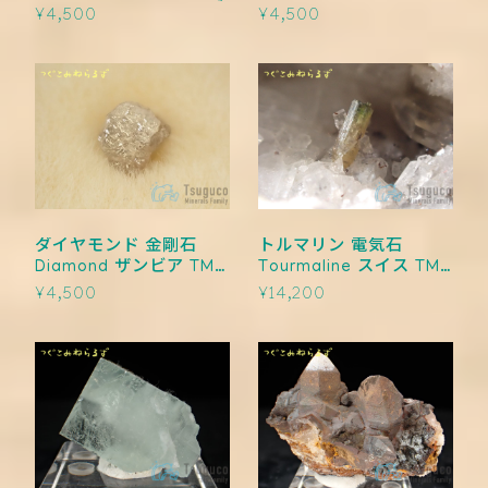
bearing Calcite コンゴ
¥4,500
¥4,500
TM-0021
ダイヤモンド 金剛石
トルマリン 電気石
Diamond ザンビア TM-
Tourmaline スイス TM-
0019
0018
¥4,500
¥14,200