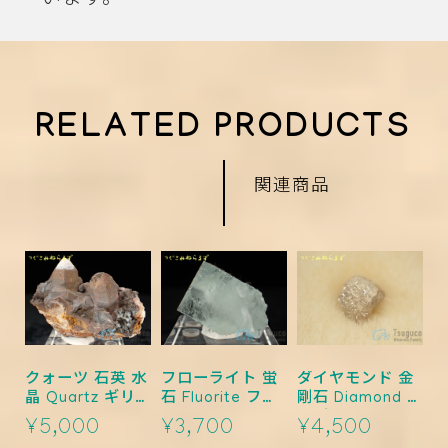
います。
RELATED PRODUCTS
関連商品
クォーツ 石英 水
フローライト 蛍
ダイヤモンド 金
晶 Quartz ギリ
石 Fluorite フラ
剛石 Diamond ザ
シャ TM-0016
ンス TM-0017
ンビア TM-0019
¥5,000
¥3,700
¥4,500