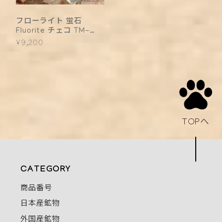
フローライト 蛍石
Fluorite チェコ TM-
0002
¥9,200
TOPへ
CATEGORY
商品番号
日本産鉱物
外国産鉱物